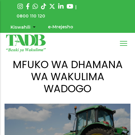
Skip
|
to
0800 110 120
main
e-Mrejesho
Kiswahili
List additional actions
User
content
account
menu
MFUKO WA DHAMANA
WA WAKULIMA
WADOGO