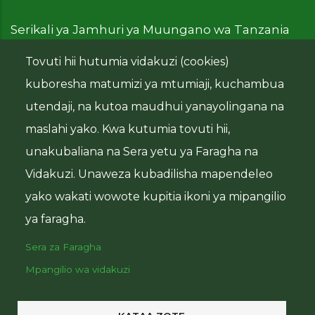
Serikali ya Jamhuri ya Muungano wa Tanzania
Tovuti hii hutumia vidakuzi (cookies)
Wizara ya Fedha
kuboresha matumizi ya mtumiaji, kuchambua
Benki Kuu ya Tanzania
utendaji, na kutoa maudhui yanayolingana na
Wizara ya Kilimo
maslahi yako. Kwa kutumia tovuti hii,
unakubaliana na Sera yetu ya Faragha na
Vidakuzi. Unaweza kubadilisha mapendeleo
yako wakati wowote kupitia ikoni ya mipangilio
ya faragha.
© Hakimiliki 2025
Sera za Faragha
Benki ya Maendeleo ya Kilimo
Mpangilio wa vidakuzi
Tanzania
Haki zote zimehifadhiwa