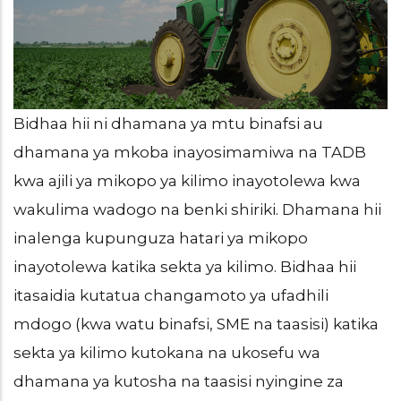
Bidhaa hii ni dhamana ya mtu binafsi au
dhamana ya mkoba inayosimamiwa na TADB
kwa ajili ya mikopo ya kilimo inayotolewa kwa
wakulima wadogo na benki shiriki. Dhamana hii
inalenga kupunguza hatari ya mikopo
inayotolewa katika sekta ya kilimo. Bidhaa hii
itasaidia kutatua changamoto ya ufadhili
mdogo (kwa watu binafsi, SME na taasisi) katika
sekta ya kilimo kutokana na ukosefu wa
dhamana ya kutosha na taasisi nyingine za