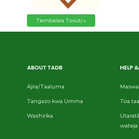
Tembelea Tovuti »
ABOUT TADB
HELP 
Ajira/Taaluma
Maswal
Tangazo kwa Umma
Toa taa
Washirika
Utarat
wateja