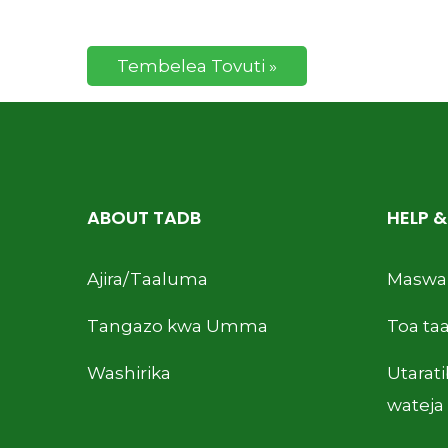
Tembelea Tovuti »
ABOUT TADB
HELP 
Ajira/Taaluma
Maswal
Tangazo kwa Umma
Toa taa
Washirika
Utarat
wateja