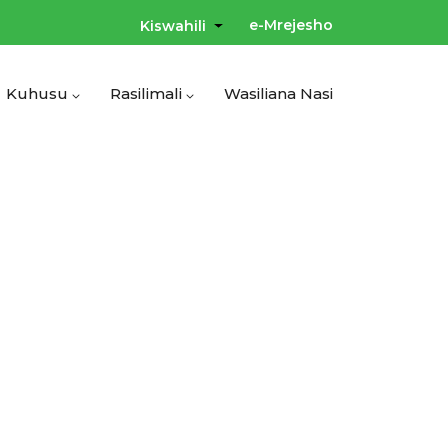
e-Mrejesho
Kiswahili
List additional actions
User
account
menu
Kuhusu
Rasilimali
Wasiliana Nasi