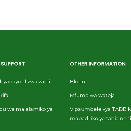
& SUPPORT
OTHER INFORMATION
i yanayoulizwa zaidi
Blogu
rifa
Mfumo wa wateja
ibu wa malalamiko ya
Vipaumbele vya TADB 
mabadiliko ya tabia nchi