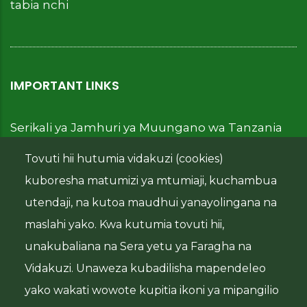
tabia nchi
IMPORTANT LINKS
Serikali ya Jamhuri ya Muungano wa Tanzania
Tovuti hii hutumia vidakuzi (cookies)
Wizara ya Fedha
kuboresha matumizi ya mtumiaji, kuchambua
Benki Kuu ya Tanzania
utendaji, na kutoa maudhui yanayolingana na
Wizara ya Kilimo
maslahi yako. Kwa kutumia tovuti hii,
unakubaliana na Sera yetu ya Faragha na
Vidakuzi. Unaweza kubadilisha mapendeleo
yako wakati wowote kupitia ikoni ya mipangilio