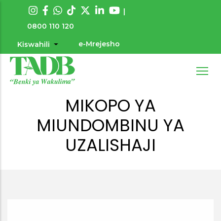
Skip
|
to
0800 110 120
main
e-Mrejesho
Kiswahili
List additional actions
User
content
account
menu
MIKOPO YA
MIUNDOMBINU YA
UZALISHAJI